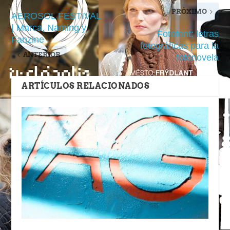
PRÓXIMO
AEROSOL FESTIVAL
| Marca, Naming y
Fotofont: letras
Fanzine
fotográficas para la
ANTERIOR
fotonovela
ARTÍCULOS RELACIONADOS