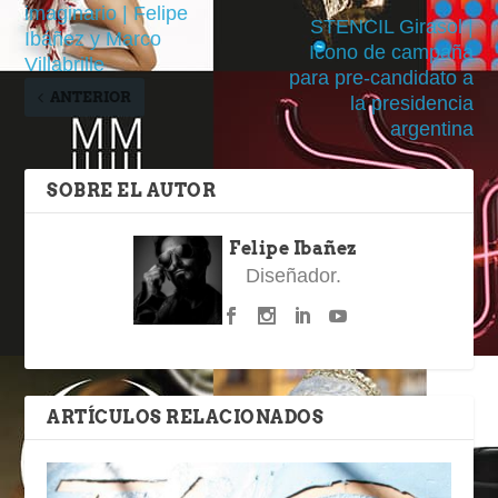
imaginario | Felipe
STENCIL Girasol |
Ibáñez y Marco
Icono de campaña
Villabrille
para pre-candidato a
ANTERIOR
la presidencia
argentina
SOBRE EL AUTOR
Felipe Ibañez
Diseñador.
ARTÍCULOS RELACIONADOS