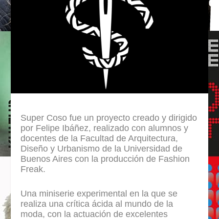
Super Coso fue un proyecto creado y dirigido
por Felipe Ibáñez, realizado con alumnos y
docentes de la Facultad de Arquitectura,
Diseño y Urbanismo de la Universidad de
Buenos Aires con la producción de Fashion
Freak.
Una miniserie experimental en la que se
realiza una crítica ácida al mundo de la
moda, con la actuación de excelentes