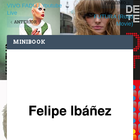
PRÓXIMO
VIVO FADU | Youtube
Live
FUTURA (Road
ANTERIOR
Movie)
MINIBOOK