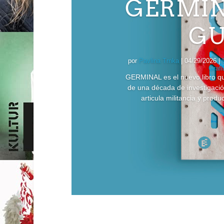
GERMIN
GU
por
Pavlina Trnka
|
04/29/2026
|
Grafit
GERMINAL es el nuevo libro qu
de una década de investigación
articula militancia y prod