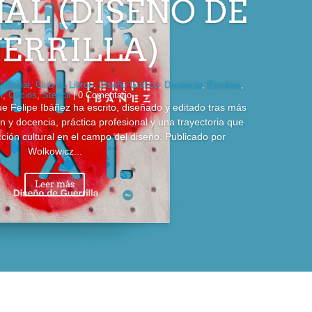
AL (DISEÑO DE
ERRILLA)
Editorial
,
Club de Libros
,
Diseño Gráfico
,
Docencia
,
Escritos
,
i
,
Oficios
,
Stencil
| 0 Comentario
e Felipe Ibáñez ha escrito, diseñado y editado tras más
 y docencia, práctica profesional y una trayectoria que
ucción cultural en el campo del diseño. Publicado por
Wolkowicz...
Leer más