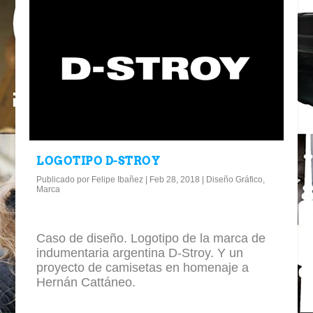
LOGOTIPO D-STROY
Publicado por
Felipe Ibañez
|
Feb 28, 2018
|
Diseño Gráfico
,
Marca
Caso de diseño. Logotipo de la marca de
indumentaria argentina D-Stroy. Y un
proyecto de camisetas en homenaje a
Hernán Cattáneo.