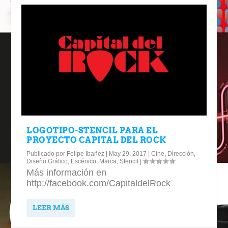
LOGOTIPO-STENCIL PARA EL
PROYECTO CAPITAL DEL ROCK
Publicado por
Felipe Ibañez
|
May 29, 2017
|
Cine
,
Dirección
,
Diseño Gráfico
,
Escénico
,
Marca
,
Stencil
|
Más información en
http://facebook.com/CapitaldelRock
LEER MÁS