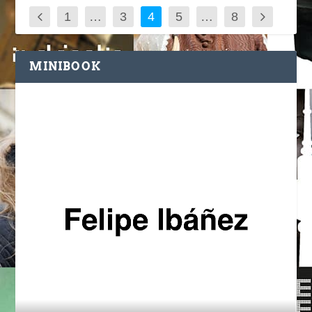
1
…
3
4
5
…
8
MINIBOOK